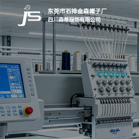
东莞市石排金森帽子厂
四川森蒂服饰有限公司