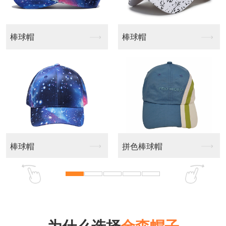
棒球帽
树叶伪装头套
拼色棒球帽
渔夫帽定制