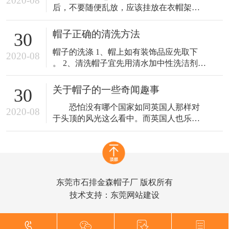
2020-08
后，不要随便乱放，应该挂放在衣帽架
上，或者衣钩上，上面不要压重物，以免
走样变形 。帽子戴久了，帽子的里外会沾
帽子正确的清洗方法
30
上油垢、污物，要及时洗刷掉。 帽衬可以
帽子的洗涤 1、帽上如有装饰品应先取下
拆下洗净，再绷上，以免帽衬上的汗污受
2020-08
。 2、清洗帽子宜先用清水加中性洗洁剂稍
潮发霉，影响帽子 寿命。帽子上的灰要经
为浸泡 。 3、用软性刷子轻轻刷洗 。 4、
常刷。粘附在帽面上的污泥、油垢， 可用
内圈汗带部份〈与头圈接触之部份〉多刷
软刷蘸上
关于帽子的一些奇闻趣事
30
洗几次，以彻底洗净汗 垢及细菌，当然，
恐怕没有哪个国家如同英国人那样对
如果您选用的是抗菌防臭材质？那此步骤
2020-08
于头顶的风光这么看中。而英国人也乐于
就免了。 5、将帽子折合成四瓣，轻轻甩掉
保持这类遗风，已经有百年历史的Ascot皇
水分，
家赛马会，成了英国有名的帽子盛会。在
这段日子里，上至女皇，皇室，下至平民
百姓，每个前去参加的人都会精心装扮一
番，男士们无外乎礼帽西服，而女士们则
东莞市石排金森帽子厂 版权所有
会对自己头顶的帽子好好琢磨一番。势必
技术支持：
东莞网站建设
让自己