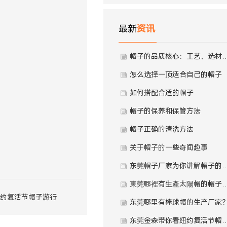
最新
资讯
帽子的品质核心：工艺、选
怎么选择一顶适合自己的帽子
如何搭配合适的帽子
帽子的保养和保管方法
帽子正确的清洗方法
关于帽子的一些奇闻趣事
东莞帽子厂家为你讲解帽子
東莞哪裡有生產太陽帽
约复活节帽子游行
东莞哪里有棒球帽的生产厂家
东莞金森带你看纽约复