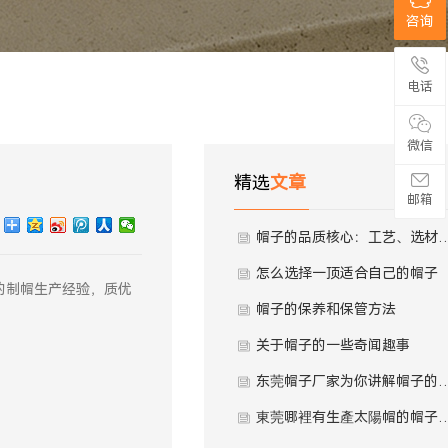
咨询
电话
微信
精选
文章
邮箱
帽子的品质核心：工艺、选
怎么选择一顶适合自己的帽子
的制帽生产经验，质优
帽子的保养和保管方法
关于帽子的一些奇闻趣事
东莞帽子厂家为你讲解帽子
東莞哪裡有生產太陽帽