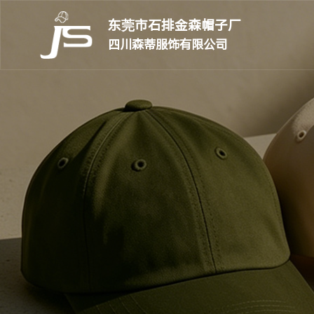
东莞市石排金森帽子厂
四川森蒂服饰有限公司