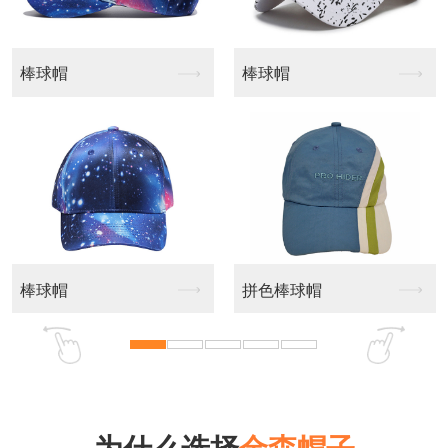
棒球帽
树叶伪装头套
拼色棒球帽
渔夫帽定制