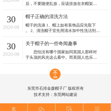
2020-08
后，不要随便乱放，应该挂放在衣帽架
上，或者衣钩上，上面不要压重物，以免
走样变形 。帽子戴久了，帽子的里外会沾
帽子正确的清洗方法
30
上油垢、污物，要及时洗刷掉。 帽衬可以
帽子的洗涤 1、帽上如有装饰品应先取下
拆下洗净，再绷上，以免帽衬上的汗污受
2020-08
。 2、清洗帽子宜先用清水加中性洗洁剂稍
潮发霉，影响帽子 寿命。帽子上的灰要经
为浸泡 。 3、用软性刷子轻轻刷洗 。 4、
常刷。粘附在帽面上的污泥、油垢， 可用
内圈汗带部份〈与头圈接触之部份〉多刷
软刷蘸上
关于帽子的一些奇闻趣事
30
洗几次，以彻底洗净汗 垢及细菌，当然，
恐怕没有哪个国家如同英国人那样对
如果您选用的是抗菌防臭材质？那此步骤
2020-08
于头顶的风光这么看中。而英国人也乐于
就免了。 5、将帽子折合成四瓣，轻轻甩掉
保持这类遗风，已经有百年历史的Ascot皇
水分，
家赛马会，成了英国有名的帽子盛会。在
这段日子里，上至女皇，皇室，下至平民
百姓，每个前去参加的人都会精心装扮一
番，男士们无外乎礼帽西服，而女士们则
东莞市石排金森帽子厂 版权所有
会对自己头顶的帽子好好琢磨一番。势必
技术支持：
东莞网站建设
让自己