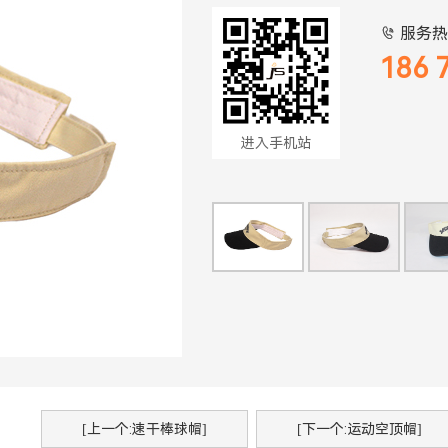
服务热

186 
进入手机站
[上一个:速干棒球帽]
[下一个:运动空顶帽]