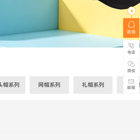
咨询
电话
微信
头帽系列
网帽系列
礼帽系列
JS-
邮箱