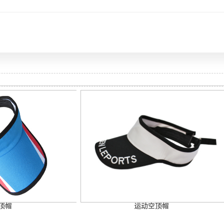
顶帽
运动空顶帽