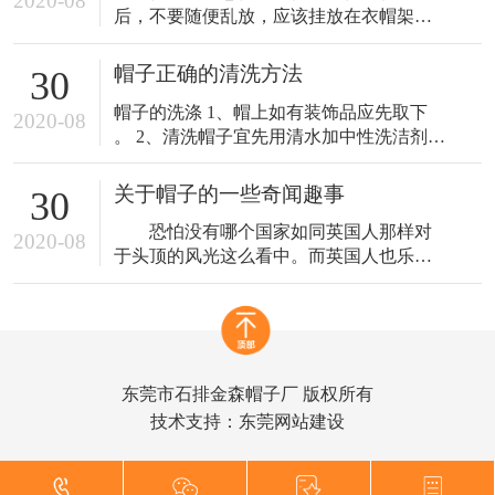
2020-08
后，不要随便乱放，应该挂放在衣帽架
上，或者衣钩上，上面不要压重物，以免
走样变形 。帽子戴久了，帽子的里外会沾
帽子正确的清洗方法
30
上油垢、污物，要及时洗刷掉。 帽衬可以
帽子的洗涤 1、帽上如有装饰品应先取下
拆下洗净，再绷上，以免帽衬上的汗污受
2020-08
。 2、清洗帽子宜先用清水加中性洗洁剂稍
潮发霉，影响帽子 寿命。帽子上的灰要经
为浸泡 。 3、用软性刷子轻轻刷洗 。 4、
常刷。粘附在帽面上的污泥、油垢， 可用
内圈汗带部份〈与头圈接触之部份〉多刷
软刷蘸上
关于帽子的一些奇闻趣事
30
洗几次，以彻底洗净汗 垢及细菌，当然，
恐怕没有哪个国家如同英国人那样对
如果您选用的是抗菌防臭材质？那此步骤
2020-08
于头顶的风光这么看中。而英国人也乐于
就免了。 5、将帽子折合成四瓣，轻轻甩掉
保持这类遗风，已经有百年历史的Ascot皇
水分，
家赛马会，成了英国有名的帽子盛会。在
这段日子里，上至女皇，皇室，下至平民
百姓，每个前去参加的人都会精心装扮一
番，男士们无外乎礼帽西服，而女士们则
东莞市石排金森帽子厂 版权所有
会对自己头顶的帽子好好琢磨一番。势必
技术支持：
东莞网站建设
让自己