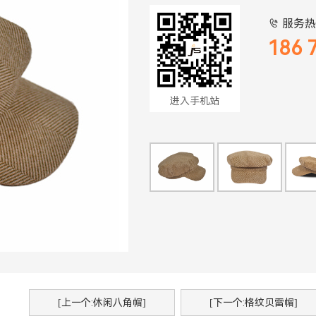
服务热

186 
进入手机站
[上一个:休闲八角帽]
[下一个:格纹贝雷帽]