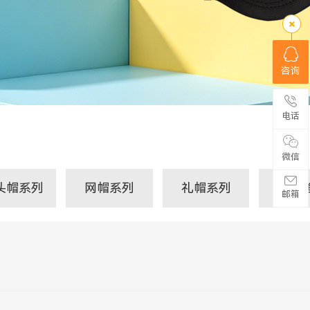
咨询
电话
微信
头帽系列
网帽系列
礼帽系列
JS-
邮箱