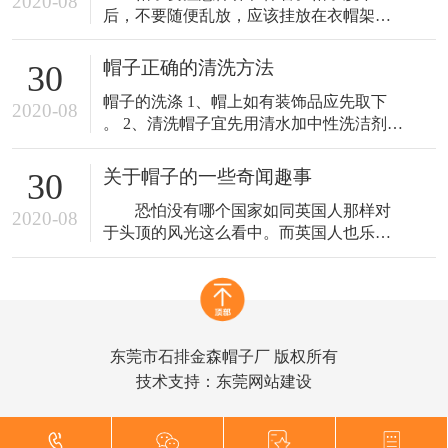
2020-08
后，不要随便乱放，应该挂放在衣帽架
上，或者衣钩上，上面不要压重物，以免
走样变形 。帽子戴久了，帽子的里外会沾
帽子正确的清洗方法
30
上油垢、污物，要及时洗刷掉。 帽衬可以
帽子的洗涤 1、帽上如有装饰品应先取下
拆下洗净，再绷上，以免帽衬上的汗污受
2020-08
。 2、清洗帽子宜先用清水加中性洗洁剂稍
潮发霉，影响帽子 寿命。帽子上的灰要经
为浸泡 。 3、用软性刷子轻轻刷洗 。 4、
常刷。粘附在帽面上的污泥、油垢， 可用
内圈汗带部份〈与头圈接触之部份〉多刷
软刷蘸上
关于帽子的一些奇闻趣事
30
洗几次，以彻底洗净汗 垢及细菌，当然，
恐怕没有哪个国家如同英国人那样对
如果您选用的是抗菌防臭材质？那此步骤
2020-08
于头顶的风光这么看中。而英国人也乐于
就免了。 5、将帽子折合成四瓣，轻轻甩掉
保持这类遗风，已经有百年历史的Ascot皇
水分，
家赛马会，成了英国有名的帽子盛会。在
这段日子里，上至女皇，皇室，下至平民
百姓，每个前去参加的人都会精心装扮一
番，男士们无外乎礼帽西服，而女士们则
东莞市石排金森帽子厂 版权所有
会对自己头顶的帽子好好琢磨一番。势必
技术支持：
东莞网站建设
让自己