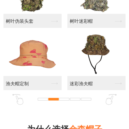
伪装头套
树叶迷彩帽
休闲帽
帽定制
迷彩渔夫帽
休闲帽