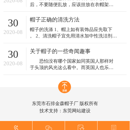
2020-08
后，不要随便乱放，应该挂放在衣帽架
上，或者衣钩上，上面不要压重物，以免
走样变形 。帽子戴久了，帽子的里外会沾
帽子正确的清洗方法
30
上油垢、污物，要及时洗刷掉。 帽衬可以
帽子的洗涤 1、帽上如有装饰品应先取下
拆下洗净，再绷上，以免帽衬上的汗污受
2020-08
。 2、清洗帽子宜先用清水加中性洗洁剂稍
潮发霉，影响帽子 寿命。帽子上的灰要经
为浸泡 。 3、用软性刷子轻轻刷洗 。 4、
常刷。粘附在帽面上的污泥、油垢， 可用
内圈汗带部份〈与头圈接触之部份〉多刷
软刷蘸上
关于帽子的一些奇闻趣事
30
洗几次，以彻底洗净汗 垢及细菌，当然，
恐怕没有哪个国家如同英国人那样对
如果您选用的是抗菌防臭材质？那此步骤
2020-08
于头顶的风光这么看中。而英国人也乐于
就免了。 5、将帽子折合成四瓣，轻轻甩掉
保持这类遗风，已经有百年历史的Ascot皇
水分，
家赛马会，成了英国有名的帽子盛会。在
这段日子里，上至女皇，皇室，下至平民
百姓，每个前去参加的人都会精心装扮一
番，男士们无外乎礼帽西服，而女士们则
东莞市石排金森帽子厂 版权所有
会对自己头顶的帽子好好琢磨一番。势必
技术支持：
东莞网站建设
让自己