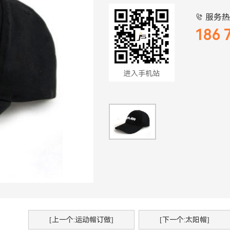
服务热

186 
进入手机站
[上一个:运动帽订做]
[下一个:太阳帽]